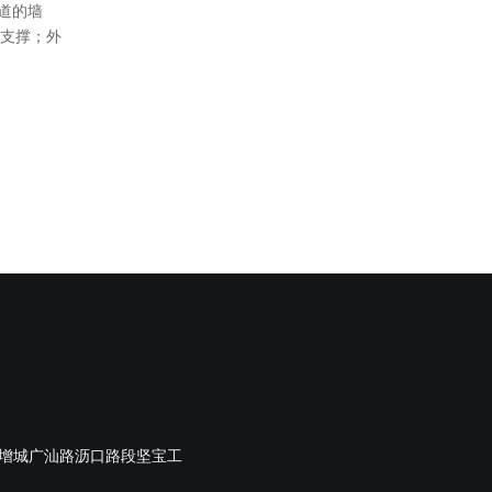
道的墙
一支撑；外
增城广汕路沥口路段坚宝工